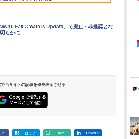
イ、24GBユニファイ
ドメモリ、1TB SSD
ストレージ、12MPセ
ンターフレームカメ
ラ、日本語キーボー
ws 10 Fall Creators Update」で廃止・非推奨とな
ド、Touch ID - スカ
明らかに
イブルー
Microsoft Office
ClaudeCode いちば
Kindle Paperwhite
Robloxギフトカード
FM TOWNS ハイパ
Amazon Kindle
Robloxギフトカード -
1冊ですべて身につく
New Amazon Kindle
Home & Business
んやさしい 教科書:
シグニチャーエディ
- 2,000 Robux 【限
ー・カタログ: 本体
Colorsoft | 16GBス
1000 Robux 【限定バ
HTML & CSSとWebデ
Scribe Colorsoft | 11
2024(最新 永続版)|オ
非エンジニア 初心者
ション (32GB) 7イン
定バーチャルアイテ
ハードウェア・市販
トレージ、防水、7イ
ーチャルアイテムを含
ザイン入門講座［第2
インチカラーディスプ
持
ンラインコード
素人 でも安心 使い方
チディスプレイ、明
ムを含む】 【オンラ
ソフトウェアのパー
ンチカラーディスプ
む】 【オンラインゲー
版］
レイ、64GBストレー
￥39,582
￥99
￥32,980
￥3,200
￥1,600
￥39,980
￥1,600
￥2,326
￥115,980
 検索で当サイトの記事を優先表示させる
ン
版|Windows11、
マニュアル AI副業に
るさ自動調整、色調
インゲームコード】
フェクトリストと最
レイ、色調調節ライ
ムコード】 ロブロック
ジ、ノート機能搭載、
10/mac対応|PC2台
もコンテンツ作成に
調節ライト、12週間
ロブロックス | オン
新エミュレータ紹介
ト、最大8週間持続バ
ス |オンラインコード
明るさ自動調整、色調
もKindle出版にも！
持続バッテリー、広
ラインコード版
ッテリー、広告無
版
調節ライト、プレミア
な
非エンジニアのため
告なし、メタリック
し、ブラック (2025
ムペン付き、グラファ
のAIコーディング入
ブラック
年発売)
イト
門シリーズ
ェア
はてブ
note
LinkedIn