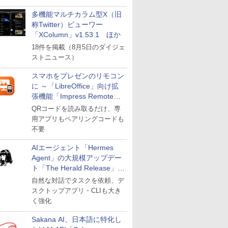
多機能マルチカラム型X（旧
称Twitter）ビューワー
「XColumn」v1.53.1 ほか
18件を掲載（8月5日のダイジェ
ストニュース）
スマホをプレゼンのリモコン
に ～「LibreOffice」向け拡
張機能「Impress Remote」
が公開
QRコードを読み取るだけ、専
用アプリもペアリングコードも
不要
AIエージェント「Hermes
Agent」の大規模アップデー
ト「The Herald Release」が
公開
自然な対話でタスクを依頼、デ
スクトップアプリ・CLIも大き
く強化
Sakana AI、日本語に特化し