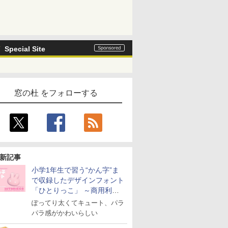
Special Site
窓の杜 をフォローする
新記事
小学1年生で習う“かん字”ま
で収録したデザインフォント
「ひとりっこ」 ～商用利用
OK
ぽってり太くてキュート、パラ
パラ感がかわいらしい