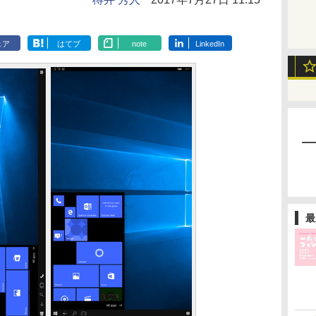
ェア
はてブ
note
LinkedIn
最