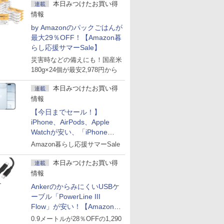
本日みつけたお買い得
連載
情報
by Amazonのパックごはんが
最大29％OFF！【Amazon暮
らし応援サマーSale】
災害時などの備えにも！国産米
180g×24個が最安2,978円から
本日みつけたお買い得
連載
情報
【今日までセール！】
iPhone、AirPods、Apple
Watchが安い、「iPhone
Air」256GB版が139,800円な
Amazon暮らし応援サマーSale
ど
本日みつけたお買い得
連載
情報
AnkerのからみにくいUSBケ
ーブル「PowerLine III
Flow」が安い！【Amazon暮
らし応援サマーSale】
0.9メートルが28％OFFの1,290