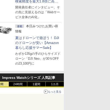
検索精度を最大1.8倍に高め
た「GMO AI RAG」は無償の
開発責任者にインタビュー、そ
OSS版で「1社1RAG」を目
の先に見据えるのは「Webサー
指す
ビス全体のAI化」
本日みつけたお買い得
連載
情報
夏はドローンで遊ぼう！ DJI
のドローンが安い【Amazon
暮らし応援サマーSale】
わずか135gの手のひらサイズド
ローン「DJI Neo」が30％OFF
の23,100円に
Impress Watchシリーズ 人気記事
時間
24時間
1週間
1カ月
もっと見る