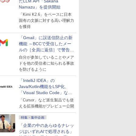
たLLM API「Sakana
Namazu」を提供開始
「Kimi K2.6」をベースに日本
固有の文脈に対する高い理解力
を獲得
「Gmail」に誤送信防止の新
機能 ～BCCで受信したメー
ルの［全員に返信］で警告を
表示
自分が参加していることやメア
ドを他の受信者に知られる事故
を防げるように
「IntelliJ IDEA」の
Java/Kotlin機能をLSP化、
「Visual Studio Code」など
にも開放
「Cursor」など派生製品でも使
える拡張機能がプレビュー公開
特集・集中企画
「企業の中のあらゆるナレッ
ジはいずれAIで処理される」