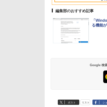
ディスプレイ、8GB
ユニファイドメモ
リ、512GB SSDスト
編集部のおすすめ記事
レージ、1080p
FaceTime HDカメ
「Windo
ラ、Touch ID - イン
る機能が
ディゴ
Xbox プリペイドカ
生成AIパスポート公
Amazon Kindle
Robloxギフトカード
AIイラスト表現辞典:
Amazon Kindle - 目
ード 10,000円 デジタ
式テキスト 第４版
Paperwhite (16GB)
- 800 Robux 【限定
思い通りの絵を引き
に優しい、かさばら
ルコード 【旧 Xbox
7インチディスプレ
バーチャルアイテム
出す プロンプトの言
ない、大きな画面で
￥1,766
ギフトカード】 [オン
イ、色調調節ライ
を含む】 【オンライ
葉 AI画像生成シリー
読みやすい、6週間
￥10,000
￥27,980
￥1,300
￥99
￥19,980
Google
ラインコード]
ト、12週間持続バッ
ンゲームコード】 ロ
ズ (はぴーイラスト
続バッテリー、6イ
テリー、広告なし、
ブロックス | オンラ
Labo)
チディスプレイ電子
ブラック
インコード版
書籍リーダー、ブラ
ック、16GB、広告
し
ポスト
リスト
シ