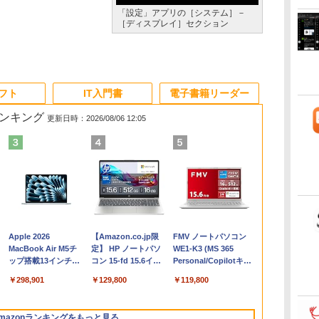
「設定」アプリの［システム］－
［ディスプレイ］セクション
ソフト
IT入門書
電子書籍リーダー
ランキング
更新日時：2026/08/06 12:05
Apple 2026
【Amazon.co.jp限
FMV ノートパソコン
コ
MacBook Air M5チ
定】 HP ノートパソ
WE1-K3 (MS 365
ップ搭載13インチノ
コン 15-fd 15.6イン
Personal/Copilotキー
ートブック：AIと
チ 16GBメモリ
搭載/Win 11/15.6
￥298,901
￥129,800
￥119,800
Apple Intelligence、
512GB SSD インテ
型/Core i5/16GB/SSD
13.6インチLiquid
ル Core 5
512GB/ホワイト)
Retinaディスプレ
FMVWK3E15W_AZ
mazonランキングをもっと見る