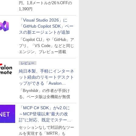
円。1,8メートルが26％OFFの
1,390円
「Visual Studio 2026」に
「GitHub Copilot SDK」ベー
スの新エージェントが追加
「Copilot CLI」や「GitHub」ア
プリ、「VS Code」などと同じ
エンジン、プレビュー搭載
レビュー
純日本製、手軽にインターネ
ット経由のリモートデスクト
ップができる「Avalon
remote」
「Brynhildr」の作者が手掛け
る。ベータ版は全機能が無償
「MCP C# SDK」がv2.0に
～MCP登場以来“最大の改
訂”に対応、既定でステート
レスへ
セッションなしで対話的なツー
ルを実現する「MRTR」も