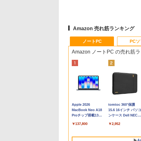
Amazon 売れ筋ランキング
ノートPC
PC
Amazon ノートPC の売れ筋
Apple 2026
tomtoc 360°保護
MacBook Neo A18
15.6 16インチ パソ
Proチップ搭載13イ
ンケース Dell NEC
ンチノートブック：
Lavie ASUS HP
￥137,800
￥2,952
AIとApple
dynabook Lenovo
Intelligenceのために
対応
設計、Liquid Retina
A