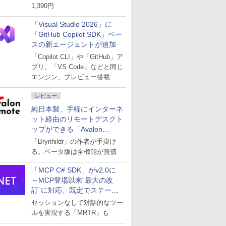
1,390円
「Visual Studio 2026」に
「GitHub Copilot SDK」ベー
スの新エージェントが追加
「Copilot CLI」や「GitHub」ア
プリ、「VS Code」などと同じ
エンジン、プレビュー搭載
レビュー
純日本製、手軽にインターネ
ット経由のリモートデスクト
ップができる「Avalon
remote」
「Brynhildr」の作者が手掛け
る。ベータ版は全機能が無償
「MCP C# SDK」がv2.0に
～MCP登場以来“最大の改
訂”に対応、既定でステート
レスへ
セッションなしで対話的なツー
ルを実現する「MRTR」も