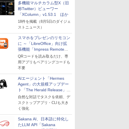
多機能マルチカラム型X（旧
称Twitter）ビューワー
「XColumn」v1.53.1 ほか
18件を掲載（8月5日のダイジェ
ストニュース）
スマホをプレゼンのリモコン
に ～「LibreOffice」向け拡
張機能「Impress Remote」
が公開
QRコードを読み取るだけ、専
用アプリもペアリングコードも
不要
AIエージェント「Hermes
Agent」の大規模アップデー
ト「The Herald Release」が
公開
自然な対話でタスクを依頼、デ
スクトップアプリ・CLIも大き
く強化
Sakana AI、日本語に特化し
たLLM API「Sakana