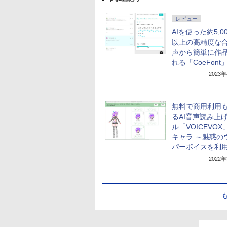
レビュー
AIを使った約5,0
以上の高精度な
声から簡単に作
れる「CoeFont
2023
無料で商用利用
るAI音声読み上
ル「VOICEVO
キャラ ～魅惑の
パーボイスを利
2022