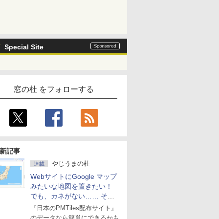
Special Site
窓の杜 をフォローする
新記事
やじうまの杜
連載
WebサイトにGoogle マップ
みたいな地図を置きたい！
でも、カネがない…… そん
な人に朗報！
『日本のPMTiles配布サイト』
のデータなら簡単にできるかも