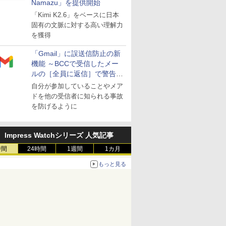
Namazu」を提供開始
「Kimi K2.6」をベースに日本
固有の文脈に対する高い理解力
を獲得
「Gmail」に誤送信防止の新
機能 ～BCCで受信したメー
ルの［全員に返信］で警告を
表示
自分が参加していることやメア
ドを他の受信者に知られる事故
を防げるように
Impress Watchシリーズ 人気記事
時間
24時間
1週間
1カ月
もっと見る