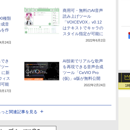
商用可・無料のAI音声
読み上げツール
00種類
「VOICEVOX」v0.12
合成音
はテキストでキャラの
品を作
スタイル指定が可能に
」
2022年6月2日
年4月24日
もでき
AI技術でリアルな歌声
げツー
を再現できる音声合成
X」に新
ツール「CeVIO Pro
ウィス
(仮)」α版が無料公開
用可能
2022年2月24日
1
年3月17日
もっと関連記事を見る