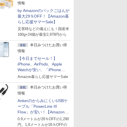
情報
by Amazonのパックごはんが
最大29％OFF！【Amazon暮
らし応援サマーSale】
災害時などの備えにも！国産米
180g×24個が最安2,978円から
本日みつけたお買い得
連載
情報
【今日までセール！】
iPhone、AirPods、Apple
Watchが安い、「iPhone
Air」256GB版が139,800円な
Amazon暮らし応援サマーSale
ど
本日みつけたお買い得
連載
情報
AnkerのからみにくいUSBケ
ーブル「PowerLine III
Flow」が安い！【Amazon暮
らし応援サマーSale】
0.9メートルが28％OFFの1,290
円。1,8メートルが26％OFFの