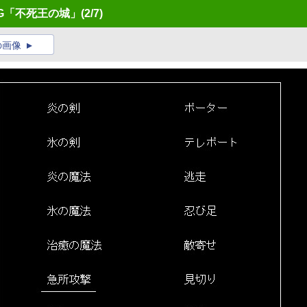
PG「不死王の城」
(2/7)
の画像