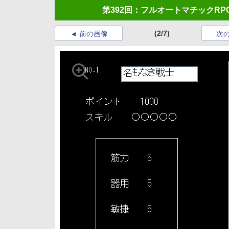
第392回：フルオートマチックR
(2/7)
前の画像
次