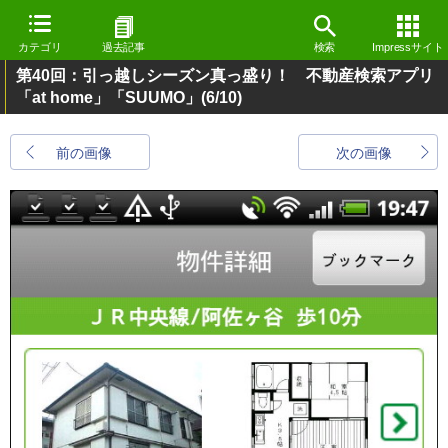
カテゴリ
過去記事
検索
Impressサイト
第40回：引っ越しシーズン真っ盛り！ 不動産検索アプリ
「at home」「SUUMO」
(6/10)
前の画像
次の画像