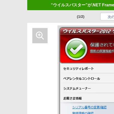
“ウイルスバスター”が.NET Fra
(1/2)
次