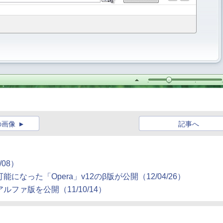
の画像
記事へ
/08）
なった「Opera」v12のβ版が公開（12/04/26）
のアルファ版を公開（11/10/14）