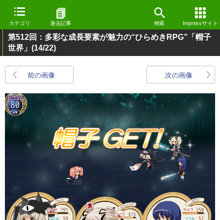
カテゴリ
過去記事
検索
Impressサイト
第512回：多彩な成長要素が魅力の“ひらめきRPG”「帽子
世界」
(14/22)
前の画像
次の画像