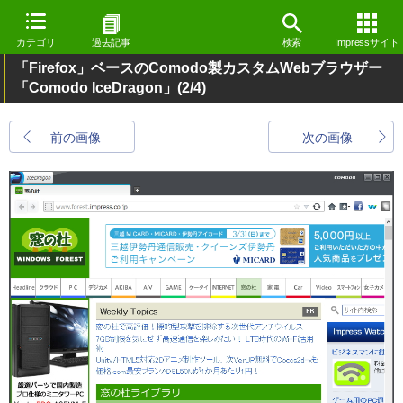
カテゴリ
過去記事
検索
Impressサイト
「Firefox」ベースのComodo製カスタムWebブラウザー
「Comodo IceDragon」
(2/4)
前の画像
次の画像