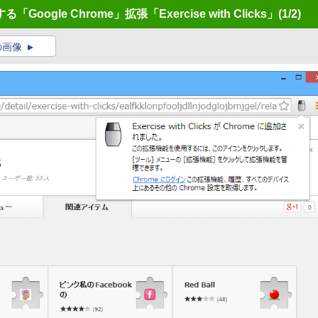
gle Chrome」拡張「Exercise with Clicks」
(1/2)
の画像