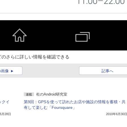
どのさらに詳しい情報を確認できる
の画像
記事へ
杜のAndroid研究室
連載
ェックイ
第9回：GPSを使って訪れたお店や施設の情報を蓄積・共
有して楽しむ「Foursquare」
年5月28日
2010年6月30