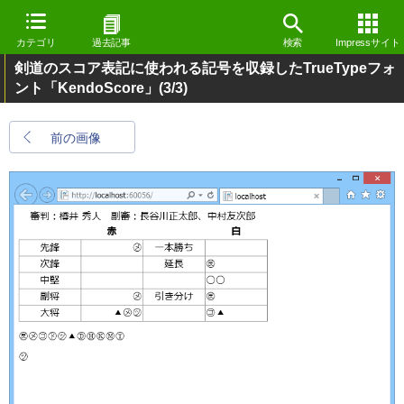
カテゴリ
過去記事
検索
Impressサイト
剣道のスコア表記に使われる記号を収録したTrueTypeフォ
ント「KendoScore」
(3/3)
前の画像