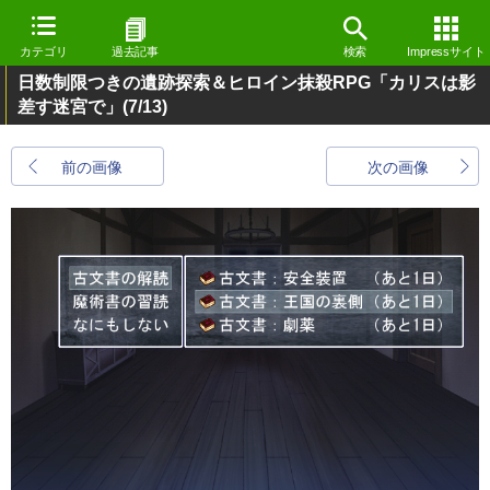
カテゴリ
過去記事
検索
Impressサイト
日数制限つきの遺跡探索＆ヒロイン抹殺RPG「カリスは影
差す迷宮で」
(7/13)
前の画像
次の画像