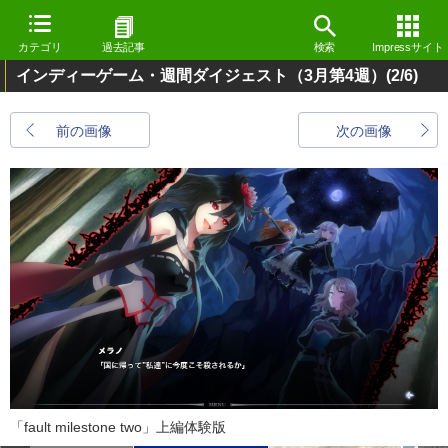
カテゴリ
過去記事
検索
Impressサイト
インディーゲーム・週間ダイジェスト（3月第4週）
(2/6)
前の画像
次の画像
「fault milestone two」上編体験版