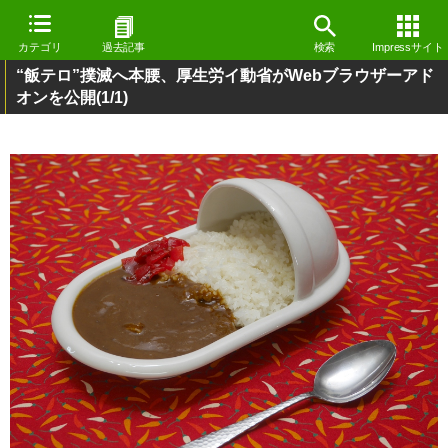
カテゴリ
過去記事
検索
Impressサイト
“飯テロ”撲滅へ本腰、厚生労イ動省がWebブラウザーアド
オンを公開
(1/1)