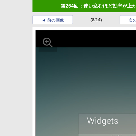
第264回：使い込むほど効率が上がるMi
(8/14)
前の画像
次