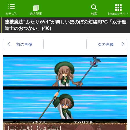
カテゴリ
過去記事
検索
Impressサイト
連携魔法“ふたりがけ”が楽しいほのぼの短編RPG「双子魔
道士のおつかい」
(4/6)
前の画像
次の画像