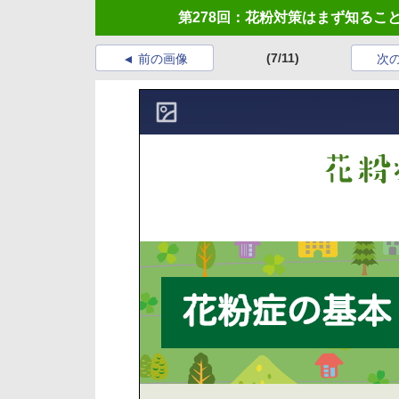
第278回：花粉対策はまず知るこ
(7/11)
前の画像
次