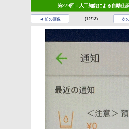
第279回：人工知能による自動仕訳
(12/13)
前の画像
次