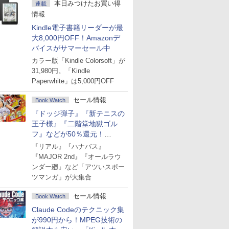
本日みつけたお買い得
連載
情報
Kindle電子書籍リーダーが最
大8,000円OFF！Amazonデ
バイスがサマーセール中
カラー版「Kindle Colorsoft」が
31,980円。「Kindle
Paperwhite」は5,000円OFF
セール情報
Book Watch
『ドッジ弾子』『新テニスの
王子様』『二階堂地獄ゴル
フ』などが50％還元！
Amazonマンガ週末セール
『リアル』『ハナバス』
『MAJOR 2nd』『オールラウ
ンダー廻』など「アツいスポー
ツマンガ」が大集合
セール情報
Book Watch
Claude Codeのテクニック集
が990円から！MPEG技術の