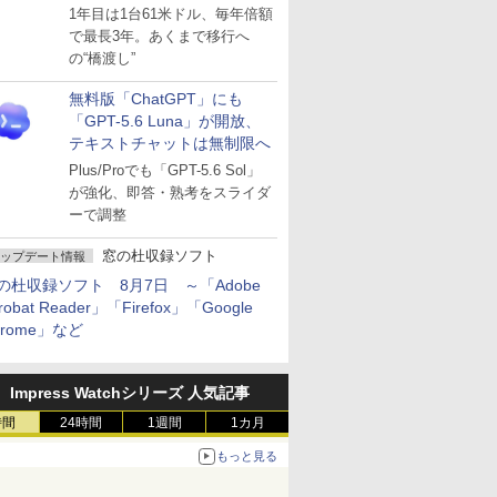
～ESUは9月1日から販売
1年目は1台61米ドル、毎年倍額
で最長3年。あくまで移行へ
の“橋渡し”
無料版「ChatGPT」にも
「GPT-5.6 Luna」が開放、
テキストチャットは無制限へ
Plus/Proでも「GPT-5.6 Sol」
が強化、即答・熟考をスライダ
ーで調整
窓の杜収録ソフト
ップデート情報
の杜収録ソフト 8月7日 ～「Adobe
robat Reader」「Firefox」「Google
hrome」など
Impress Watchシリーズ 人気記事
時間
24時間
1週間
1カ月
もっと見る