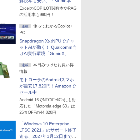
解説本も安い、「Kindle本サ
マーセール」第2弾開始！
ExcelのCOPILOT関数本やRAG
の活用本も990円！
使ってわかるCopilot+
連載
PC
Snapdragon XのNPUでチャ
ットAIが動く！ Qualcomm向
けAI実行環境「GenieX」を
試してみた
本日みつけたお買い得
連載
情報
モトローラのAndroidスマホ
が最安17,820円！Amazonで
セール中
Android 16でNFC/FeliCaにも対
応した「Motorola edge 60」は
25％OFFの44,820円
「Windows 10 Enterprise
LTSC 2021」のサポート終了
迫る、2027年1月12日まで