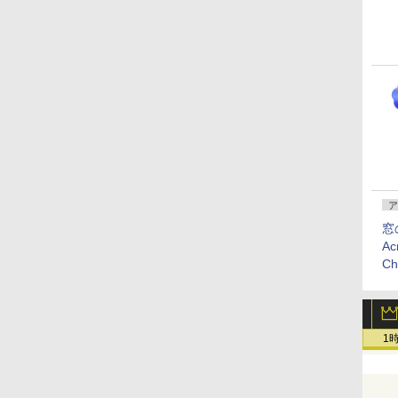
ア
窓
Ac
C
1