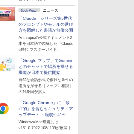
ニュース
Book Watch
「Claude」シリーズ第5世代
のプロンプトやモデルの選び
方を図解した書籍が無償公開
Anthropicの公式ドキュメント2
本を日本語で図解した『Claude
5世代 マスターガイド』
「Google マップ」でGemini
とのチャットで場所を探せる
機能が日本で提供開始
自然な会話形式で複雑な条件の
場所を探せる［マップに相談］
の対象国が拡大
「Google Chrome」に「致
命的」を含むセキュリティア
ップデート ～脆弱性41件に
対処
Windows/Mac環境には
v151.0.7922.108/.109が展開中