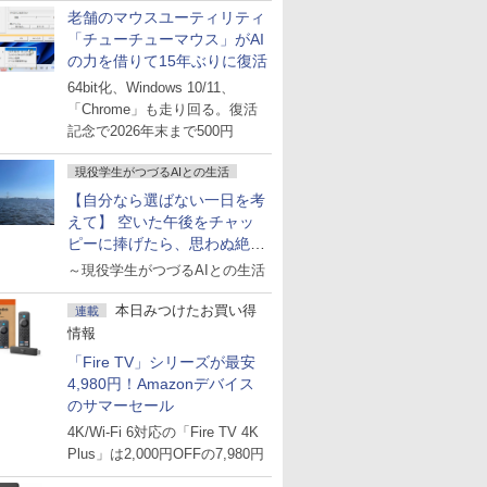
老舗のマウスユーティリティ
「チューチューマウス」がAI
の力を借りて15年ぶりに復活
64bit化、Windows 10/11、
「Chrome」も走り回る。復活
記念で2026年末まで500円
現役学生がつづるAIとの生活
【自分なら選ばない一日を考
えて】 空いた午後をチャッ
ピーに捧げたら、思わぬ絶景
に出会った話
～現役学生がつづるAIとの生活
本日みつけたお買い得
連載
情報
「Fire TV」シリーズが最安
4,980円！Amazonデバイス
のサマーセール
4K/Wi-Fi 6対応の「Fire TV 4K
Plus」は2,000円OFFの7,980円