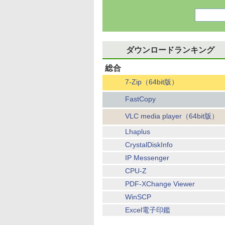
ダウンロードランキング
総合
7-Zip（64bit版）
FastCopy
VLC media player（64bit版）
Lhaplus
CrystalDiskInfo
IP Messenger
CPU-Z
PDF-XChange Viewer
WinSCP
Excel電子印鑑