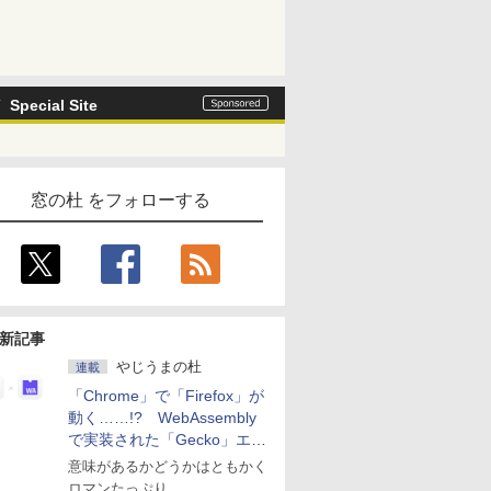
Special Site
窓の杜 をフォローする
新記事
やじうまの杜
連載
「Chrome」で「Firefox」が
動く……!? WebAssembly
で実装された「Gecko」エン
ジン
意味があるかどうかはともかく
ロマンたっぷり