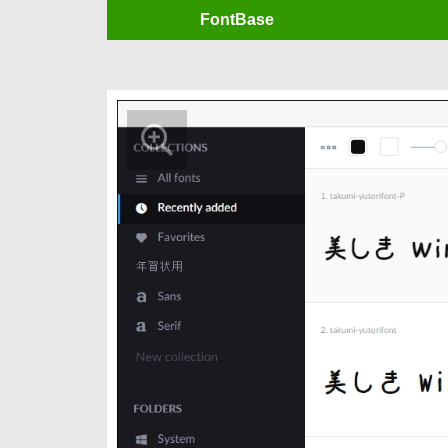
FontBase