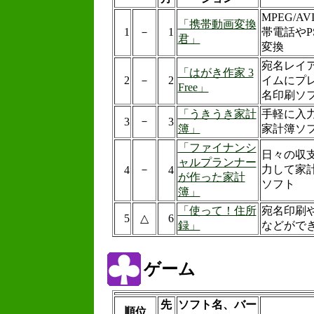
MPEG/A
「携帯動画変換
1
－
1
帯電話やP
君」
変換
宛名レイ
「はがき作家 3
2
－
2
イムにプ
Free」
名印刷ソ
「うきうき家計
手軽に入
－
3
3
簿」
家計簿ソ
「ファイナンシ
日々の収
ャルプランナー
－
力して家
4
4
が作った家計
ソフト
簿」
「使って！住所
宛名印刷
5
△
6
録」
などがで
ゲーム
先
ソフト名、バー
順位