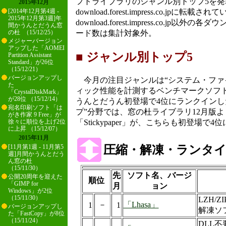
フトライブラリのジャンル別トップ5を
2015年12月
download.forest.impress.co.jpに
[2014年12月第4週 -
2015年12月第3週]年
download.forest.impress.co.jp
間かうんとだうん窓
ード数は集計対象外。
の杜 （15/12/25）
メジャーバージョン
アップした「AOMEI
■ ジャンル別トップ5
Partition Assistant
Standard」が26位
（15/12/21）
バージョンアップし
今月の注目ジャンルは“システム・ファイ
た
ィック性能を計測するベンチマークソフト「
「CrystalDiskMark」
が28位 （15/12/14）
うんとだうん初登場で4位にランクインし
宛名印刷ソフト「は
プ”分野では、窓の杜ライブラリ12月版
がき作家 9 Free」が
「Stickypaper」が、こちらも初登場で
徐々に順位を上げ2位
に上昇 （15/12/07）
2015年11月
圧縮・解凍・ランタ
[11月第1週 - 11月第5
週]月間かうんとだう
ん窓の杜
（15/11/30）
先
ソフト名、バージ
公開20周年を迎えた
順位
「GIMP for
月
ョン
Windows」が2位
（15/11/30）
LZH/
－
「Lhasa」
1
1
バージョンアップし
解凍ソ
た「FastCopy」が8位
（15/11/24）
DLL不