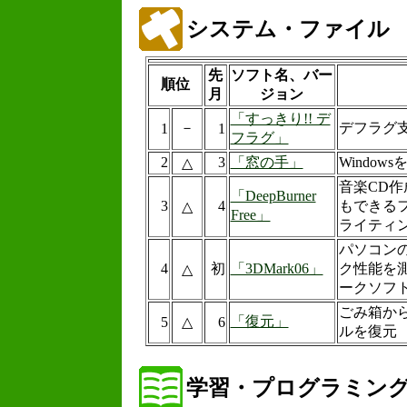
システム・ファイル
先
ソフト名、バー
順位
月
ジョン
「すっきり!! デ
－
デフラグ
1
1
フラグ」
2
3
「窓の手」
Window
△
音楽CD
「DeepBurner
3
4
もできるフ
△
Free」
ライティ
パソコンの
4
初
「3DMark06」
ク性能を
△
ークソフ
ごみ箱か
「復元」
5
△
6
ルを復元
学習・プログラミン