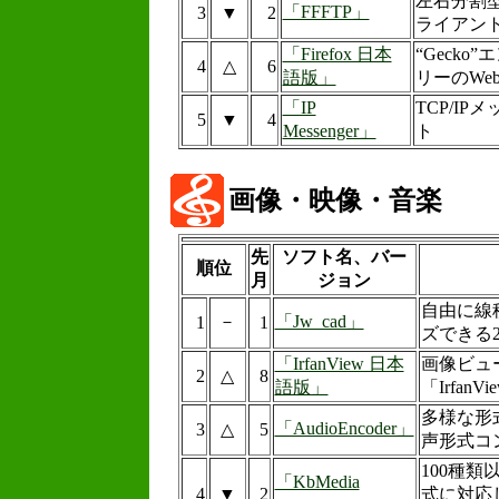
左右分割型
「FFFTP」
3
▼
2
ライアン
「Firefox 日本
“Gecko
4
△
6
語版」
リーのWe
「IP
TCP/I
5
▼
4
Messenger」
ト
画像・映像・音楽
先
ソフト名、バー
順位
月
ジョン
自由に線
－
「Jw_cad」
1
1
ズできる
「IrfanView 日本
画像ビュ
2
△
8
語版」
「Irfan
多様な形
「AudioEncoder」
3
△
5
声形式コ
100種
「KbMedia
4
▼
2
式に対応