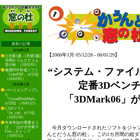
最新の記事
2016年2月
【2006年1月 05/12/26 - 06/01/29】
[1月第1週 - 1月第5週]
月間かうんとだうん
窓の杜 （16/02/01）
“システム・ファイ
無償PDF作成ソフト
「CubePDF」が25位
（16/02/01）
定番3Dベン
2016年1月
バージョンアップし
た
「3DMark06
「CrystalDiskMark」
が25位 （16/01/25）
CADソフト
「Jw_cad」が11位
（16/01/18）
年末年始の需要をう
け、「はがき作家 9
今月ダウンロードされたソフトをジャン
Free」がトップ
んとだうん窓の杜」。この1カ月間の総
（16/01/12）