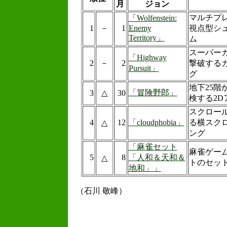
月
ジョン
マルチプ
「Wolfenstein:
1
－
1
Enemy
視点型シ
Territory」
ム
スーパー
「Highway
2
－
2
撃破する
Pursuit」
グ
地下25階
「冒険野郎」
3
△
30
検する2D
スクロー
4
12
「cloudphobia」
る横スク
△
ング
「麻雀セット
麻雀ゲー
5
8
「人和＆天和＆
△
トのセッ
地和」」
（石川 敬峰）