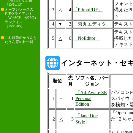
「PeaZip」が27位
フォント
（15/10/13）
3
4
「PrimoPDF」
備えたP
△
オープンソースの
FTPクライアント
ト
「WinSCP」が23位に
ランクイン
4
▼
2
「秀丸エディタ」
テキスト
（15/10/05）
テキスト
5
6
「NoEditor」
搭載した
これ以前のかうんと
△
だうん窓の杜一覧
テキスト
インターネット・セ
先
ソフト名、バー
順位
月
ジョン
パソコン
「Ad-Aware SE
1
－
1
Personal
スパイウ
Edition」
を検知・
「OpenJ
「Jane Doe
2
3
た“２ちゃ
△
Style」
ー