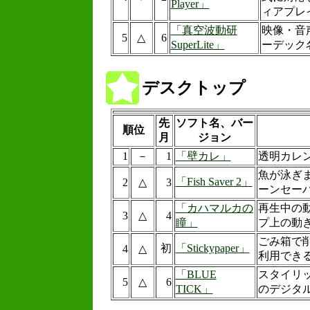
Player」
ィアプレ
「真空波動研
映像・音
5
△
6
SuperLite」
ーデック
デスクトップ
先
ソフト名、バー
順位
月
ジョン
1
－
1
「壁カレ」
透明カレ
魚が泳ぎま
「Fish Saver 2」
2
△
3
ーンセー
「カハマルカの
再生中の
3
△
4
瞳」
プ上の動
ごみ箱で
初
「Stickypaper」
4
△
利用でき
「BLUE
スタイリ
5
△
6
TICK」
のデジタ