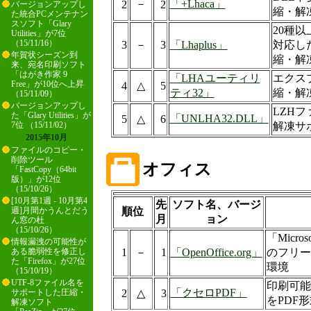
－
「+Lhaca」
2
2
バージョンアップし
縮・解
た統合PCメンテナン
スソフト「Glary
20種
Utilities」が7位
（15/11/16）
3
－
3
「Lhaplus」
対応し
年賀状シーズン到
縮・解
来、宛名印刷ソフト
「はがき作家 9
「LHAユーティリ
エクス
Free」が10位へ上昇
4
△
5
ティ32」
縮・解
（15/11/09）
バージョンアップし
LZH
た「Glary Utilities」が
「UNLHA32.DLL」
5
△
6
解凍サ
7位 （15/11/02）
2015年10月
ファイルのコピー・
削除ツール
オフィス
「FastCopy（64bit
版）」が12位
（15/10/26）
[10月第1週 - 10月第4
先
ソフト名、バージ
順位
週]月間かうんとだう
月
ョン
ん窓の杜
（15/10/26）
「Micros
情報漏洩の可能性が
1
－
1
「OpenOffice.org」
のフリー
ある脆弱性を修正し
た「Firefox」が27位
環境
（15/10/19）
UTF-8ファイル名を
印刷可能
「クセロPDF」
2
△
3
サポートした圧縮・
をPDF
解凍ソフト