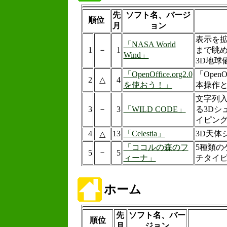
先
ソフト名、バージ
順位
月
ョン
表示を拡
「NASA World
1
－
1
まで眺め
Wind」
3D地球
「OpenOffice.org2.0
「OpenO
2
△
4
を使おう！」
本操作
文字列
3
－
3
「WILD CODE」
る3Dシ
イピン
4
13
「Celestia」
3D天体
△
「ココルの森のフ
5種類の
－
5
5
ィーナ」
チタイ
ホーム
先
ソフト名、バー
順位
月
ジョン