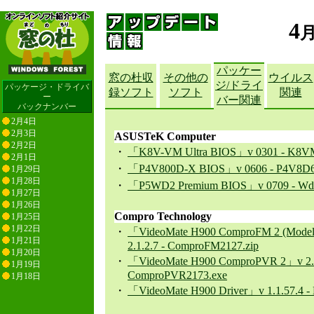
4
パッケー
窓の杜収
その他の
ウイルス
ジ/ドライ
パッケージ・ドライバ
録ソフト
ソフト
関連
ー
バー関連
バックナンバー
2月4日
2月3日
ASUSTeK Computer
2月2日
・
「K8V-VM Ultra BIOS」v 0301 - K8V
2月1日
・
「P4V800D-X BIOS」v 0606 - P4V8D6
1月29日
1月28日
・
「P5WD2 Premium BIOS」v 0709 - Wd2
1月27日
1月26日
Compro Technology
1月25日
1月22日
・
「VideoMate H900 ComproFM 2 (Model
1月21日
2.1.2.7 - ComproFM2127.zip
1月20日
・
「VideoMate H900 ComproPVR 2」v 2.1
1月19日
ComproPVR2173.exe
1月18日
・
「VideoMate H900 Driver」v 1.1.57.4 - 