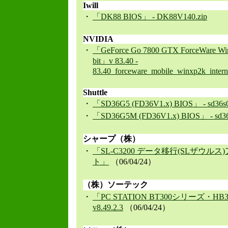
Iwill
・
「DK88 BIOS」 - DK88V140.zip
NVIDIA
・
「GeForce Go 7800 GTX ForceWare Wi
bit」v 83.40 -
83.40_forceware_mobile_winxp2k_interna
Shuttle
・
「SD36G5 (FD36V1.x) BIOS」 - sd36s0
・
「SD36G5M (FD36V1.x) BIOS」 - sd36
シャープ（株）
・
「SL-C3200 データ移行(SLザウル
ト」
（06/04/24）
（株）ソーテック
・
「PC STATION BT300シリーズ・H
v8.49.2.3
（06/04/24）