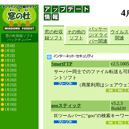
4
パッケー
窓の杜収
その他の
ウイルス
ジ/ドライ
窓の杜収録ソフト
録ソフト
ソフト
関連
バックナンバー
バー関連
2月4日
2月3日
2月2日
2月1日
SmartFTP
v2.5.1005
1月29日
1月28日
サーバー同士でのファイル転送も可能
1月27日
ントソフト
1月26日
（商業利用はシェアウェア 
1月25日
1月22日
1月21日
1月20日
v5.2.3
1月19日
gooスティック
Build30
1月18日
IEツールバーに“goo”の検索キー