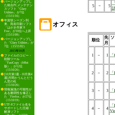
バージョンアップし
「
－
た統合PCメンテナン
5
5
スソフト「Glary
Utilities」が7位
（15/11/16）
年賀状シーズン到
オフィス
来、宛名印刷ソフト
「はがき作家 9
Free」が10位へ上昇
（15/11/09）
先
ソ
バージョンアップし
順位
月
た「Glary Utilities」が
7位 （15/11/02）
2015年10月
1
－
1
「O
ファイルのコピー・
削除ツール
「FastCopy（64bit
版）」が12位
（15/10/26）
2
－
2
「F
[10月第1週 - 10月第4
週]月間かうんとだう
ん窓の杜
（15/10/26）
情報漏洩の可能性が
3
－
3
「P
ある脆弱性を修正し
た「Firefox」が27位
（15/10/19）
UTF-8ファイル名を
「P
4
－
4
サポートした圧縮・
Vi
解凍ソフト