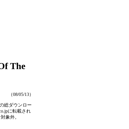
 The
（08/05/13）
の総ダウンロー
o.jpに転載され
集計対象外。