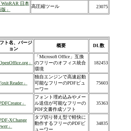
WinRAR 日本
高圧縮ツール
23075
語版」
フト名、バージ
概要
DL数
ョン
「Microsoft Office」互換
penOffice.org」
のフリーのオフィス統合
182453
環境
独自エンジンで高速起動
oxit Reader」
可能なフリーのPDFビュ
75603
ーワー
フォント埋め込みやメー
DFCreator」
ル送信が可能なフリーの
35363
PDF文書作成ソフト
タブ切り替え型で軽快に
DF-XChange
動作するフリーのPDFビ
34835
ewer」
ューワー