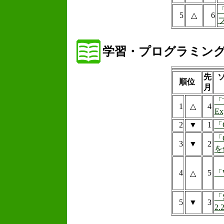
「
5
△
6
学習・プログラミン
先
順位
月
「T
1
△
4
Ex
2
▼
1
「C
「O
3
▼
2
を
4
5
「
△
「S
5
▼
3
2.