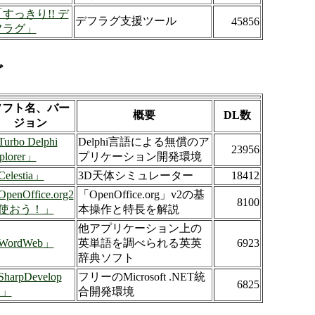
すっきり!! デ
デフラグ支援ツール
45856
フラグ」
グ
ソフト名、バー
概要
DL数
ジョン
urbo Delphi
Delphi言語による無償のア
23956
plorer」
プリケーション開発環境
elestia」
3D天体シミュレーター
18412
penOffice.org2
「OpenOffice.org」v2の基
8100
使おう！」
本操作と特長を解説
他アプリケーション上の
WordWeb」
英単語を調べられる英英
6923
辞典ソフト
harpDevelop
フリーのMicrosoft .NET統
6825
2」
合開発環境