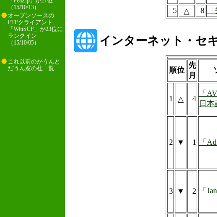
「PeaZip」が27位
（15/10/13）
5
8
「
△
オープンソースの
FTPクライアント
「WinSCP」が23位に
ランクイン
インターネット・セ
（15/10/05）
これ以前のかうんと
先
だうん窓の杜一覧
順位
月
「AVG 
1
4
△
日本
2
▼
1
「Ad-
「Jan
3
▼
2