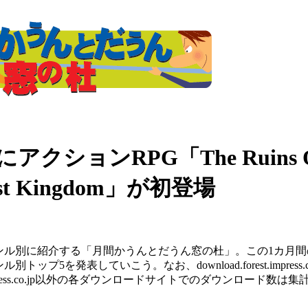
クションRPG「The Ruins Of
st Kingdom」が初登場
ル別に紹介する「月間かうんとだうん窓の杜」。この1カ月間
5を発表していこう。なお、download.forest.impress.c
t.impress.co.jp以外の各ダウンロードサイトでのダウンロード数は