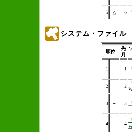
「
5
△
6
システム・ファイル
先
順位
月
1
－
1
「
「
－
2
2
W
3
－
3
「
「
4
－
4
F