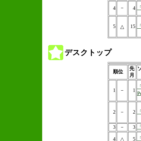
－
「
4
4
5
15
「
△
デスクトップ
先
順位
月
1
－
1
P
2
－
2
3
－
3
4
△
5