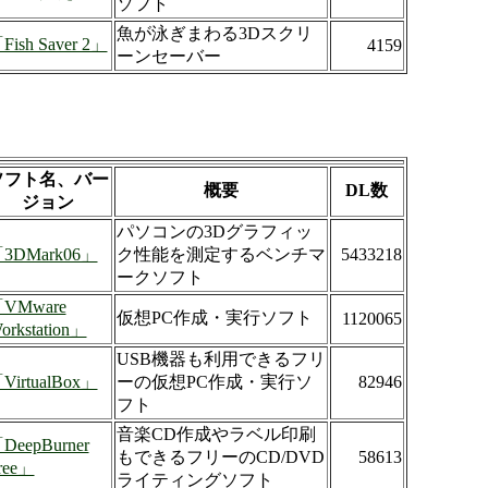
ソフト
魚が泳ぎまわる3Dスクリ
Fish Saver 2」
4159
ーンセーバー
ソフト名、バー
概要
DL数
ジョン
パソコンの3Dグラフィッ
3DMark06」
ク性能を測定するベンチマ
5433218
ークソフト
VMware
仮想PC作成・実行ソフト
1120065
orkstation」
USB機器も利用できるフリ
VirtualBox」
ーの仮想PC作成・実行ソ
82946
フト
音楽CD作成やラベル印刷
DeepBurner
もできるフリーのCD/DVD
58613
ree」
ライティングソフト