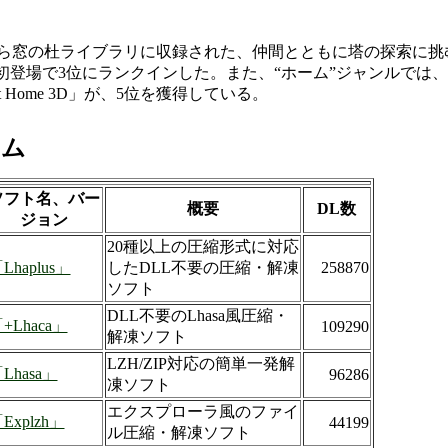
ら窓の杜ライブラリに収録された、仲間とともに塔の探索に挑
 Kingdom」が初登場で3位にランクインした。また、“ホーム”ジャンルで
 Home 3D」が、5位を獲得している。
イム
ソフト名、バー
概要
DL数
ジョン
20種以上の圧縮形式に対応
Lhaplus」
したDLL不要の圧縮・解凍
258870
ソフト
DLL不要のLhasa風圧縮・
+Lhaca」
109290
解凍ソフト
LZH/ZIP対応の簡単一発解
Lhasa」
96286
凍ソフト
エクスプローラ風のファイ
Explzh」
44199
ル圧縮・解凍ソフト