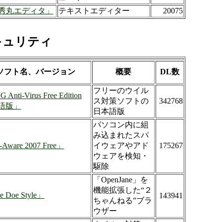
秀丸エディタ」
テキストエディター
20075
キュリティ
ソフト名、バージョン
概要
DL数
フリーのウイル
Anti-Virus Free Edition
ス対策ソフトの
342768
語版」
日本語版
パソコン内に組
み込まれたスパ
Aware 2007 Free」
イウェアやアド
175267
ウェアを検知・
駆除
「OpenJane」を
機能拡張した“２
e Doe Style」
143941
ちゃんねる”ブラ
ウザー