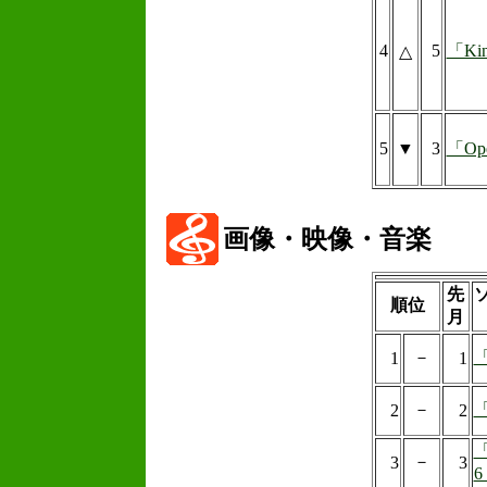
4
5
「King
△
5
▼
3
「Op
画像・映像・音楽
先
順位
月
－
「
1
1
－
「
2
2
「
－
3
3
6