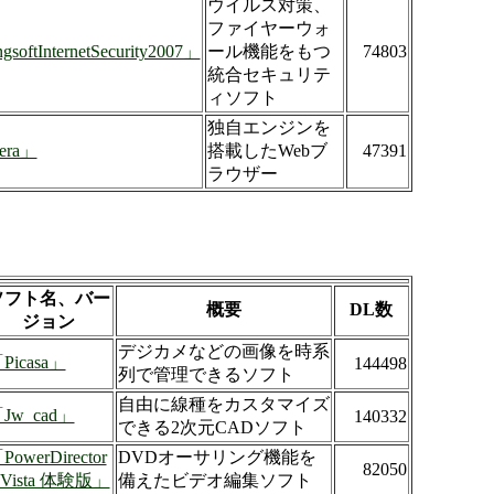
ウイルス対策、
ファイヤーウォ
softInternetSecurity2007」
ール機能をもつ
74803
統合セキュリテ
ィソフト
独自エンジンを
era」
搭載したWebブ
47391
ラウザー
ソフト名、バー
概要
DL数
ジョン
デジカメなどの画像を時系
Picasa」
144498
列で管理できるソフト
自由に線種をカスタマイズ
Jw_cad」
140332
できる2次元CADソフト
PowerDirector
DVDオーサリング機能を
82050
 Vista 体験版」
備えたビデオ編集ソフト