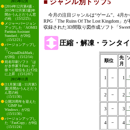
■ ジャンル別トップ5
2015年12月
[2014年12月第4週 -
2015年12月第3週]年
今月の注目ジャンルは“ゲーム”。4月か
間かうんとだうん窓
の杜 （15/12/25）
RPG「The Ruins Of The Lost
メジャーバージョン
収録された3D間取り図作成ソフト「Sweet
アップした「AOMEI
Partition Assistant
Standard」が26位
（15/12/21）
圧縮・解凍・ランタ
バージョンアップし
た
「CrystalDiskMark」
が28位 （15/12/14）
先
順位
宛名印刷ソフト「は
月
がき作家 9 Free」が
徐々に順位を上げ2位
に上昇 （15/12/07）
1
－
1
「
2015年11月
[11月第1週 - 11月第5
週]月間かうんとだう
ん窓の杜
－
「
2
2
（15/11/30）
公開20周年を迎えた
「GIMP for
－
「
3
3
Windows」が2位
（15/11/30）
バージョンアップし
－
「
4
4
た「FastCopy」が8位
（15/11/24）