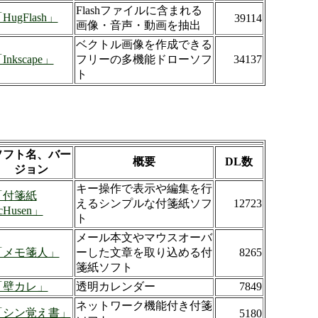
Flashファイルに含まれる
HugFlash」
39114
画像・音声・動画を抽出
ベクトル画像を作成できる
Inkscape」
フリーの多機能ドローソフ
34137
ト
ソフト名、バー
概要
DL数
ジョン
キー操作で表示や編集を行
「付箋紙
えるシンプルな付箋紙ソフ
12723
cHusen」
ト
メール本文やマウスオーバ
「メモ箋人」
ーした文章を取り込める付
8265
箋紙ソフト
「壁カレ」
透明カレンダー
7849
ネットワーク機能付き付箋
「シン覚え書」
5180