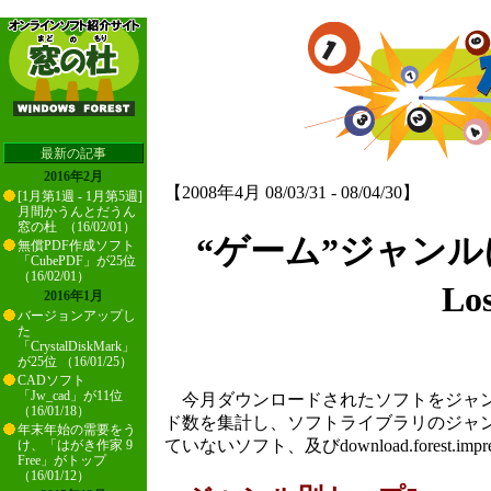
最新の記事
2016年2月
【2008年4月 08/03/31 - 08/04/30】
[1月第1週 - 1月第5週]
月間かうんとだうん
窓の杜 （16/02/01）
“ゲーム”ジャンルにア
無償PDF作成ソフト
「CubePDF」が25位
（16/02/01）
Lo
2016年1月
バージョンアップし
た
「CrystalDiskMark」
が25位 （16/01/25）
CADソフト
「Jw_cad」が11位
今月ダウンロードされたソフトをジャン
（16/01/18）
ド数を集計し、ソフトライブラリのジャンル別トップ
年末年始の需要をう
ていないソフト、及びdownload.fores
け、「はがき作家 9
Free」がトップ
（16/01/12）