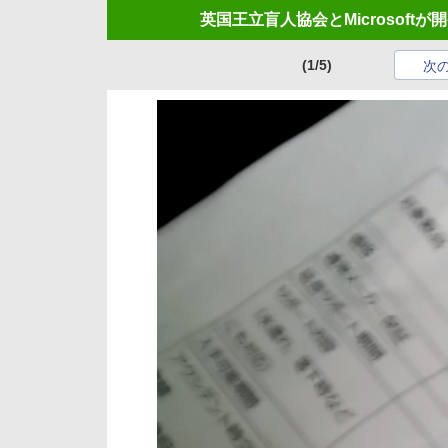
英国王立盲人協会とMicrosoftが開発し
(1/5)
次