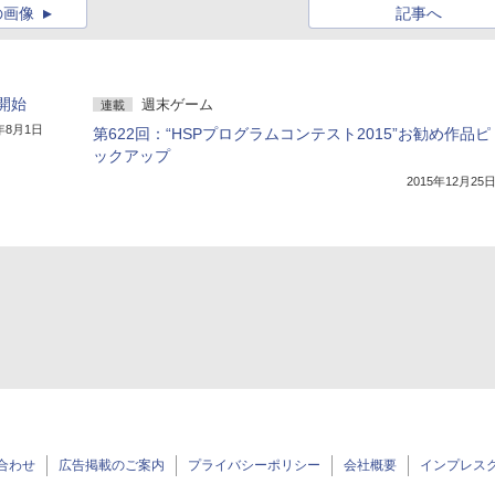
の画像
記事へ
開始
週末ゲーム
連載
6年8月1日
第622回：“HSPプログラムコンテスト2015”お勧め作品ピ
ックアップ
2015年12月25
合わせ
広告掲載のご案内
プライバシーポリシー
会社概要
インプレス