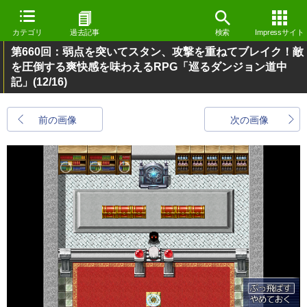
カテゴリ
過去記事
検索
Impressサイト
第660回：弱点を突いてスタン、攻撃を重ねてブレイク！敵
を圧倒する爽快感を味わえるRPG「巡るダンジョン道中
記」
(12/16)
前の画像
次の画像