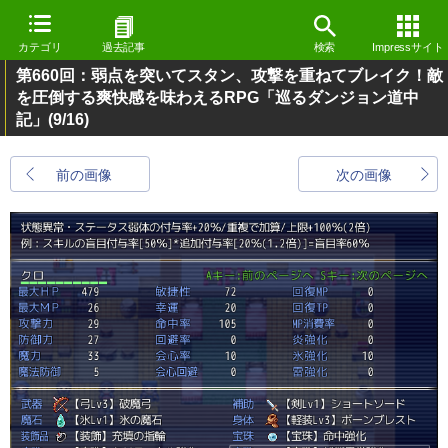
カテゴリ
過去記事
検索
Impressサイト
第660回：弱点を突いてスタン、攻撃を重ねてブレイク！敵
を圧倒する爽快感を味わえるRPG「巡るダンジョン道中
記」
(9/16)
前の画像
次の画像