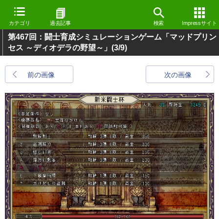
カテゴリ
過去記事
検索
Impressサイト
第467回：闘士育成シミュレーションゲーム「マッドプリン
セス ～ディオデラの野望～」
(3/9)
前の画像
次の画像