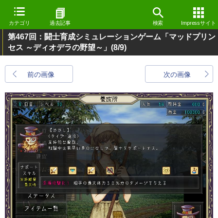
カテゴリ
過去記事
検索
Impressサイト
第467回：闘士育成シミュレーションゲーム「マッドプリン
セス ～ディオデラの野望～」
(8/9)
前の画像
次の画像