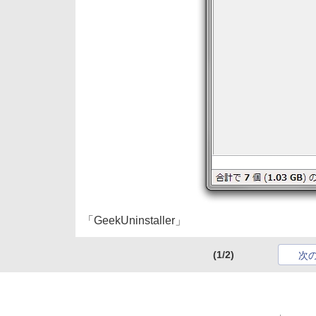
「GeekUninstaller」
(1/2)
次