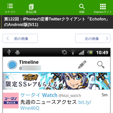
カテゴリ
過去記事
検索
Impressサイト
第122回：iPhoneの定番Twitterクライアント「Echofon」
のAndroid版
(5/11)
前の画像
次の画像