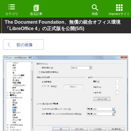
カテゴリ
過去記事
検索
Impressサイト
The Document Foundation、無償の統合オフィス環境
「LibreOffice 4」の正式版を公開
(5/5)
前の画像