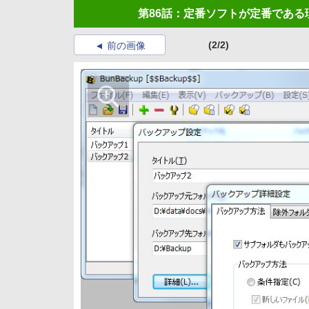
第86話：定番ソフトが定番である
(2/2)
前の画像