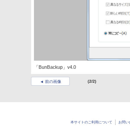
「BunBackup」v4.0
(2/2)
前の画像
本サイトのご利用について
お問い