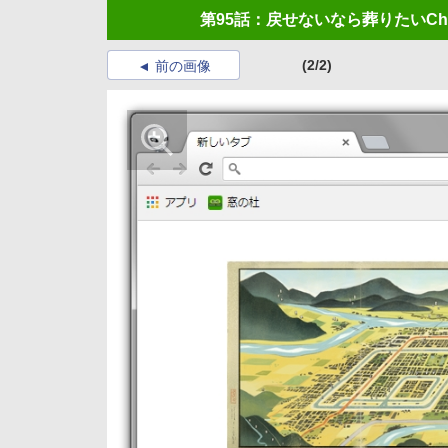
第95話：戻せないなら葬りたいCh
(2/2)
前の画像