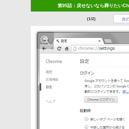
第95話：戻せないなら葬りたいCh
(1/2)
次