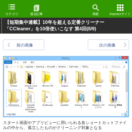
カテゴリ
過去記事
検索
Impressサイト
【短期集中連載】10年を超える定番クリーナー
「CCleaner」を10倍使いこなす 第4回
(8/9)
前の画像
次の画像
スタート画面やアプリビューに用いられる各ショートカットファイ
ルの中から、孤立したものがクリーニング対象となる