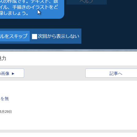
魅力
の画像
記事へ
版を無
年5月29日