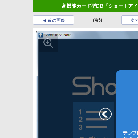
高機能カード型DB「ショートア
(4/5)
前の画像
次