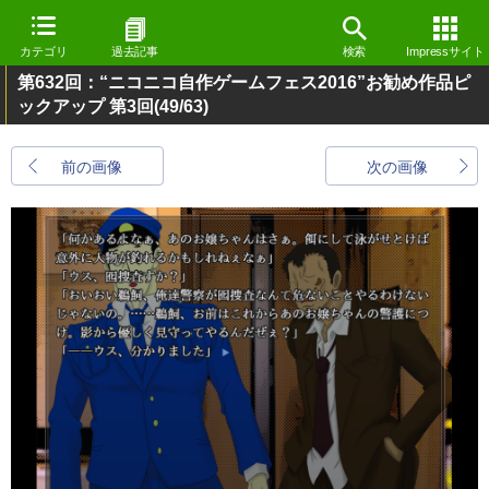
カテゴリ
過去記事
検索
Impressサイト
第632回：“ニコニコ自作ゲームフェス2016”お勧め作品ピ
ックアップ 第3回
(49/63)
前の画像
次の画像