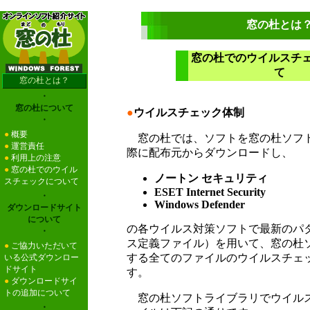
窓の杜とは
窓の杜でのウイルスチ
て
窓の杜とは？
・
窓の杜について
●
ウイルスチェック体制
・
●
概要
窓の杜では、ソフトを窓の杜ソフ
●
運営責任
際に配布元からダウンロードし、
●
利用上の注意
●
窓の杜でのウイル
ノートン セキュリティ
スチェックについて
ESET Internet Security
・
Windows Defender
ダウンロードサイト
について
の各ウイルス対策ソフトで最新のパ
・
ス定義ファイル）を用いて、窓の杜
●
ご協力いただいて
する全てのファイルのウイルスチェ
いる公式ダウンロー
ドサイト
す。
●
ダウンロードサイ
トの追加について
窓の杜ソフトライブラリでウイル
・