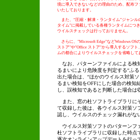
境に導入できないなどの理由のため、配布フ
いたしております。
また、“圧縮・解凍・ランタイム”ジャンル
タイム”に掲載している各種ランタイムにつ
ウイルスチェックは行っておりません。
さらに、"Microsoft Edge"などWindows O
ストア"や"Office ストア"から導入するソフト、"
ムの都合によりウイルスチェックを省略して
なお、パターンファイルによる検
るまいにより危険度を判定する“ふる
出た場合は、“ほかのウイルス対策ソ
るまい検知をOFFにした場合の検知
し、誤検知であると判断した場合は
また、窓の杜ソフトライブラリに
て収録した後は、各ウイルス対策ソ
認し、ウイルスのチェック漏れがな
ウイルス対策ソフトのパターンフ
杜ソフトライブラリに収録した時点
逐次オンラインアップデートを行っ