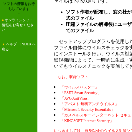
ァイルは下記の通りです。
ソフトの情報をお待
ちしています
ソフト作者が配布し、窓の杜が
・
式のファイル
●
オンラインソフト
圧縮ファイルの解凍後にユーザ
情報をお寄せくださ
い
てのファイル
セットアッププログラムを使用し
▲
ヘルプ INDEX へ
ファイル自体にウイルスチェックを
戻る
にインストールを行い、ウイルス対
監視機能によって、一時的に生成・
いてもウイルスチェックを実施して
なお、収録ソフト
「ウイルスバスター」
「ESET Smart Security」
「AVG AntiVirus」
「アバスト 無料アンチウイルス」
「Microsoft Security Essentials」
「カスペルスキー インターネット セキ
「KINGSOFT Internet Security」
につきましては、自身以外のウイルス対策ソ