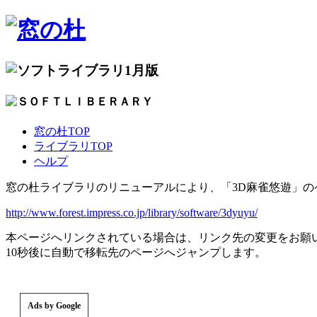
1月版
窓の杜TOP
ライブラリTOP
ヘルプ
窓の杜ライブラリのリニューアルにより、「3D麻雀悠遊」
http://www.forest.impress.co.jp/library/software/3dyuyu/
本ページへリンクされている場合は、リンク先の変更をお願
10秒後に自動で移転先のページへジャンプします。
Ads by Google