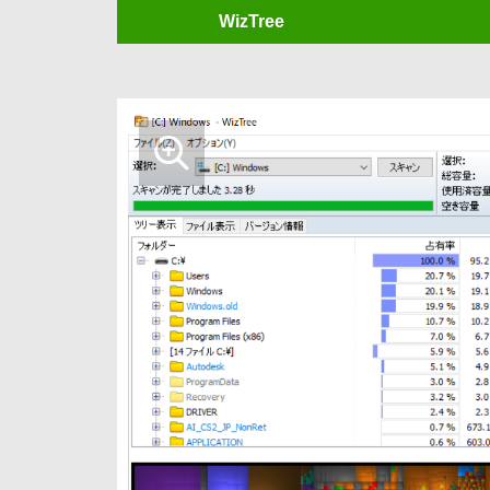
WizTree