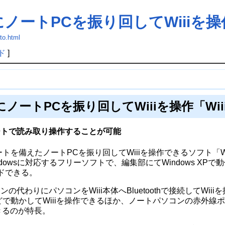
ノートPCを振り回してWiiiを操作
to.html
ド
]
ノートPCを振り回してWiiiを操作「Wii
ートで読み取り操作することが可能
を備えたノートPCを振り回してWiiiを操作できるソフト「Wii
Windowsに対応するフリーソフトで、編集部にてWindows XP
ドできる。
モコンの代わりにパソコンをWiii本体へBluetoothで接続してWi
どで動かしてWiiiを操作できるほか、ノートパソコンの赤外線ポー
きるのが特長。