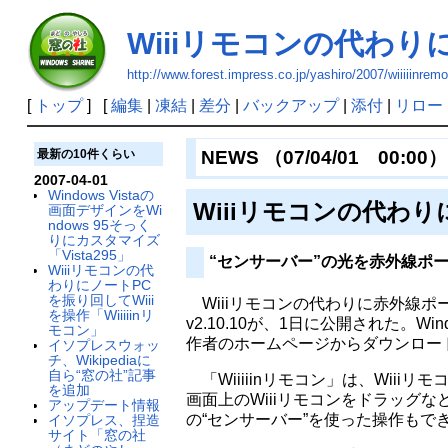
Wiiiリモコンの代わりに
http://www.forest.impress.co.jp/yashiro/2007/wiiiiinremo
[
トップ
] [
編集
|
凍結
|
差分
|
バックアップ
|
添付
|
リロー
最新の10件くらい
NEWS （07/04/01 00:00）
2007-04-01
Windows Vistaの
Wiiiリモコンの代わりに
画面デザインをWi
ndows 95そっく
りにカスタマイズ
「Vista295」
“センサーバー”の光を赤外線ポ
Wiiiリモコンの代
わりにノートPC
を振り回してWiii
Wiiiリモコンの代わりに赤外線ポート
を操作「Wiiiiinリ
v2.10.10が、1日に公開された。
モコン」
作者のホームページからダウンロー
イソプレスウォッ
チ、Wikipediaに
自ら“窓の社”記事
「Wiiiiinリモコン」は、Wiiiリ
を追加
画面上のWiiiリモコンをドラッグな
アップデート情報
の“センサーバー”を使った操作もで
イソプレス、捏造
サイト「窓の社