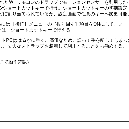
れたWiiiリモコンのドラッグでモーションセンサーを利用した
ショートカットキーで行う。ショートカットキーの初期設定では
どに割り当てられているが、設定画面で任意のキーへ変更可能
るには［接続］メニューの［振り回す］項目をONにして、ノー
操作は、ショートカットキーで行える。
ノートPCははるかに重く、高価なため、誤って手を離してしま
し、丈夫なストラップを装着して利用することをお勧めする。
 XPで動作確認）