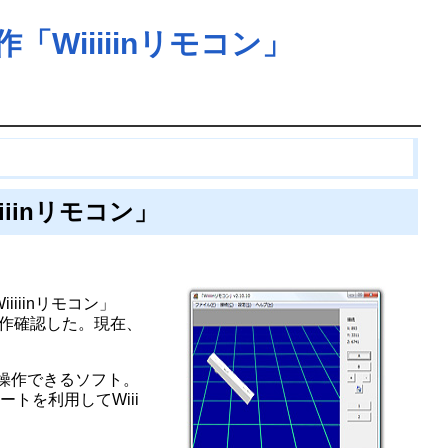
「Wiiiiinリモコン」
iiinリモコン」
iiinリモコン」
で動作確認した。現在、
iiを操作できるソフト。
トを利用してWiii