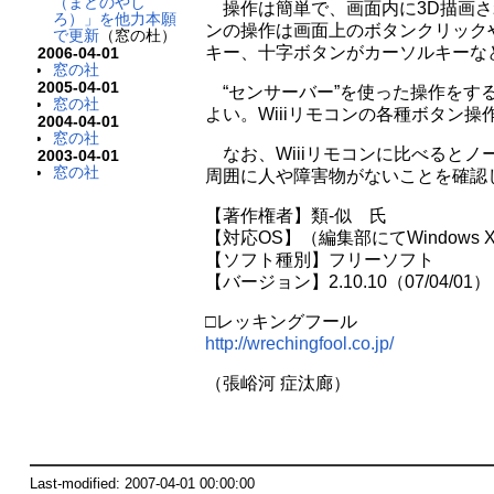
（まどのやし
操作は簡単で、画面内に3D描画さ
ろ）」を他力本願
ンの操作は画面上のボタンクリックや
で更新
（窓の杜）
キー、十字ボタンがカーソルキーな
2006-04-01
窓の社
2005-04-01
“センサーバー”を使った操作をす
窓の社
よい。Wiiiリモコンの各種ボタン
2004-04-01
窓の社
なお、Wiiiリモコンに比べると
2003-04-01
窓の社
周囲に人や障害物がないことを確認
【著作権者】類-似 氏
【対応OS】（編集部にてWindows
【ソフト種別】フリーソフト
【バージョン】2.10.10（07/04/01）
□レッキングフール
http://wrechingfool.co.jp/
（張峪河 症汰廊）
Last-modified: 2007-04-01 00:00:00