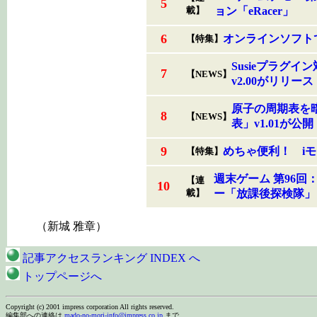
5
載】
ョン「eRacer」
6
オンラインソフト
【特集】
Susieプラグ
7
【NEWS】
v2.00がリリース
原子の周期表を
8
【NEWS】
表」v1.01が公開
9
めちゃ便利！ i
【特集】
週末ゲーム 第96
【連
10
載】
ー「放課後探検隊」
（新城 雅章）
記事アクセスランキング INDEX へ
トップページへ
Copyright (c) 2001 impress corporation All rights reserved.
編集部への連絡は
mado-no-mori-info@impress.co.jp
まで