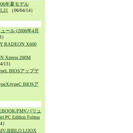
 2006年夏モデル
L21
（06/04/14）
ジュール (2006年4月
13）
Y RADEON X600
）
 Xpress 200M
4/13）
ypeL BIOSアップデ
eX/typeC BIOSア
）
IFEBOOK/FMVバリュ
PC Edition Fujitsu
14）
MV-BIBLO LOOX