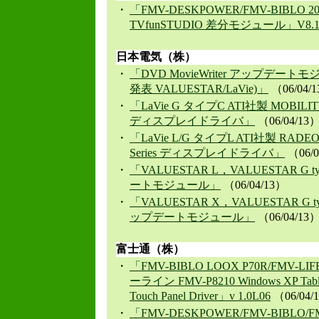
・
「FMV-DESKPOWER/FMV-BIBLO
TVfunSTUDIO 差分モジュール」V8.1
日本電気（株）
・
「DVD MovieWriter アップデートモ
発表 VALUESTAR/LaVie)」
（06/04/
・
「LaVie G タイプC ATI社製 MOBILIT
ディスプレイドライバ」
（06/04/13
・
「LaVie L/G タイプL ATI社製 RADEON
Series ディスプレイドライバ」
（06/0
・
「VALUESTAR L，VALUESTAR G t
ートモジュール」
（06/04/13）
・
「VALUESTAR X，VALUESTAR G typ
ップデートモジュール」
（06/04/13
富士通（株）
・
「FMV-BIBLO LOOX P70R/FMV-L
ーライン FMV-P8210 Windows XP Tablet 
Touch Panel Driver」v 1.0L06
（06/04/
・
「FMV-DESKPOWER/FMV-BIBLO/F