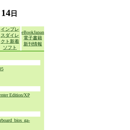
14
月
日
インプレ
eBookJapan
スダイレ
電子書籍
クト新着
新刊情報
ソフト
05
nter Edition/XP
oard_bios_ga-