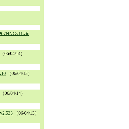
07NNGv11.zip
（06/04/14）
10
（06/04/13）
（06/04/14）
2.53β
（06/04/13）