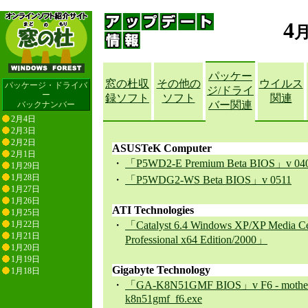
4
パッケー
窓の杜収
その他の
ウイルス
パッケージ・ドライバ
ジ/ドライ
ー
録ソフト
ソフト
関連
バー関連
バックナンバー
2月4日
2月3日
2月2日
ASUSTeK Computer
2月1日
・
「P5WD2-E Premium Beta BIOS」v 04
1月29日
1月28日
・
「P5WDG2-WS Beta BIOS」v 0511
1月27日
1月26日
ATI Technologies
1月25日
1月22日
・
「Catalyst 6.4 Windows XP/XP Media Ce
1月21日
Professional x64 Edition/2000」
1月20日
1月19日
Gigabyte Technology
1月18日
・
「GA-K8N51GMF BIOS」v F6 - motherb
k8n51gmf_f6.exe