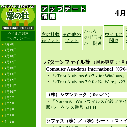
4
月
パッケー
ウイルス関連
窓の杜収
その他の
ウイルス
ジ/ドライ
バックナンバー
録ソフト
ソフト
関連
バー関連
●
4月20日
●
4月19日
●
4月18日
パターンファイル等
（最終更新：4月14
●
4月17日
●
4月16日
Computer Associates International
（06/0
●
4月13日
・
「eTrust Antivirus 6.x/7.x for Windows」
●
4月12日
・
「eTrust Antivirus 7.0 for NetWare」v23.
●
4月11日
●
4月10日
（株）シマンテック
（06/04/13）
●
4月9日
・
「Norton AntiVirusウィルス定義フ
●
4月5日
版/シーケンス番号 53134
●
4月4日
●
4月3日
ソフォス（株）／（株）シー・エス・
●
4月2日