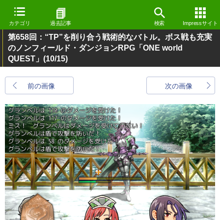
カテゴリ
過去記事
検索
Impressサイト
第658回：“TP”を削り合う戦術的なバトル。ボス戦も充実
のノンフィールド・ダンジョンRPG「ONE world
QUEST」
(10/15)
前の画像
次の画像