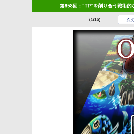
第658回：“TP”を削り合う戦術的
(1/15)
次