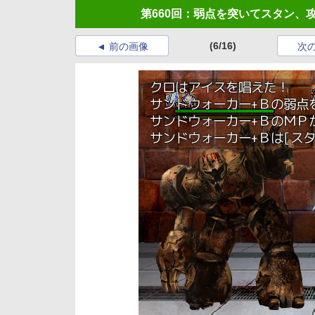
第660回：弱点を突いてスタン、
(6/16)
前の画像
次