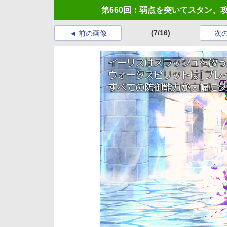
第660回：弱点を突いてスタン、
(7/16)
前の画像
次